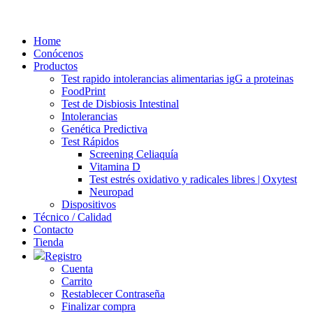
Ir
al
Home
contenido
Conócenos
Productos
Test rapido intolerancias alimentarias igG a proteinas
FoodPrint
Test de Disbiosis Intestinal
Intolerancias
Genética Predictiva
Test Rápidos
Screening Celiaquía
Vitamina D
Test estrés oxidativo y radicales libres | Oxytest
Neuropad
Dispositivos
Técnico / Calidad
Contacto
Tienda
Registro
Cuenta
Carrito
Restablecer Contraseña
Finalizar compra