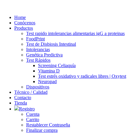
Ir
al
Home
contenido
Conócenos
Productos
Test rapido intolerancias alimentarias igG a proteinas
FoodPrint
Test de Disbiosis Intestinal
Intolerancias
Genética Predictiva
Test Rápidos
Screening Celiaquía
Vitamina D
Test estrés oxidativo y radicales libres | Oxytest
Neuropad
Dispositivos
Técnico / Calidad
Contacto
Tienda
Registro
Cuenta
Carrito
Restablecer Contraseña
Finalizar compra